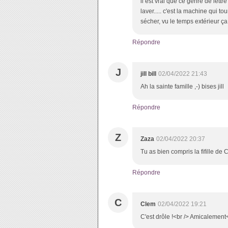
il est vrai que ce genre de lettr
laver..... c'est la machine qui tou
sécher, vu le temps extérieur ç
Répondre
J
jill bill
02/04/2022 21:43
Ah la sainte famille ,-) bises jill
Répondre
Z
Zaza
02/04/2022 20:37
Tu as bien compris la fifille de 
Répondre
C
Clem
02/04/2022 19:21
C'est drôle !<br /> Amicalement