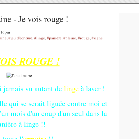
ine - Je vois rouge !
8:16pm
aine
,
#jeu d'écriture
,
#linge
,
#panière
,
#pleine
,
#rouge
,
#signe
VOIS ROUGE !
ai jamais vu autant de
linge
à laver !
lle qui se serait liguée contre moi et
d'un mois d'un coup d'un seul dans la
anière à linge !!
 toute l'
armoire
!!