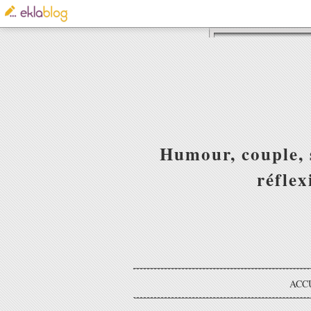
Humour, couple, s
réfle
ACC