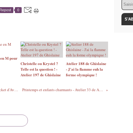
Email
Repost
0
en M pour
Christelle ou Krystel ?
Atelier 188 de Ghislaine
Telle est la question ! -
- J'ai la flamme euh la
Atelier 197 de Ghislaine
forme olympique !
Participations au petit jeu mensuel de cricket d'Avril (8)
Printemps et enfants charmants - Atelier 33 de An'Maï