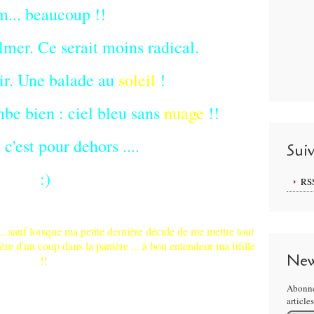
m... beaucoup !!
lmer. Ce serait moins radical.
ir. Une balade au
soleil
!
mbe bien : ciel bleu sans
nuage
!!
 c'est pour dehors ....
Sui
:)
RS
 ... sauf lorsque ma petite dernière décide de me mettre tout
ère d'un coup dans la panière ... à bon entendeur ma fifille
New
!!
Abonne
article