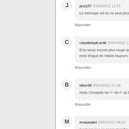
J
jazzy57
03/04/2022 11:53
Le message est on ne peut plus 
Répondre
C
claudielapicarde
03/04/2022 1
Et tu seras encore plus rouge q
rend dingue de refaire toujour
Répondre
B
biker06
03/04/2022 07:46
Hello Christelle<br /> <br /> Je
Répondre
M
moqueplet
03/04/2022 06:23