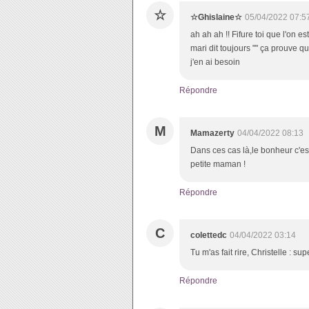
☆
☆Ghislaine☆
05/04/2022 07:5
ah ah ah !! Fifure toi que l'on e
mari dit toujours "" ça prouve q
j'en ai besoin
Répondre
M
Mamazerty
04/04/2022 08:13
Dans ces cas là,le bonheur c'e
petite maman !
Répondre
C
colettedc
04/04/2022 03:14
Tu m'as fait rire, Christelle : s
Répondre