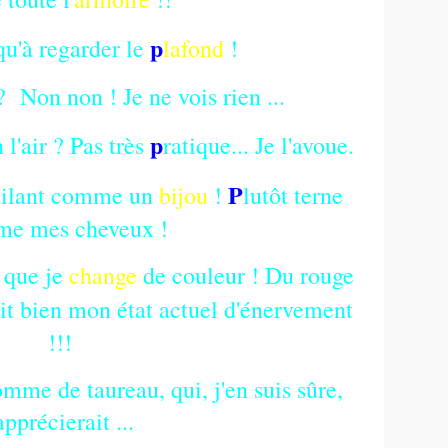
p
 qu'à regarder le
lafond
!
? Non non ! Je ne vois rien ...
p
 l'air ? Pas très
ratique... Je l'avoue.
P
rutilant comme un
bijou
!
lutôt terne
e mes cheveux !
t que je
change
de couleur ! Du rouge
ait bien mon état actuel d'énervement
!!!
me de taureau, qui, j'en suis sûre,
apprécierait ...