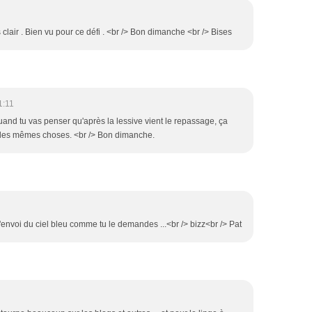
clair . Bien vu pour ce défi . <br /> Bon dimanche <br /> Bises
1:11
uand tu vas penser qu'après la lessive vient le repassage, ça
s les mêmes choses. <br /> Bon dimanche.
 t'envoi du ciel bleu comme tu le demandes ...<br /> bizz<br /> Pat