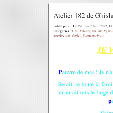
Atelier 182 de Ghisla
Publié par cricket1513 sur 2 Avril 2022, 1
Catégories :
#182
,
#atelier
,
#balade
,
#ghisl
astrologique
,
#soleil
,
#taureau
,
#voir
JE 
P
auvre de moi ! Je n'
Serait-ce toute la fami
m'aurait mis le linge 
p
Voire