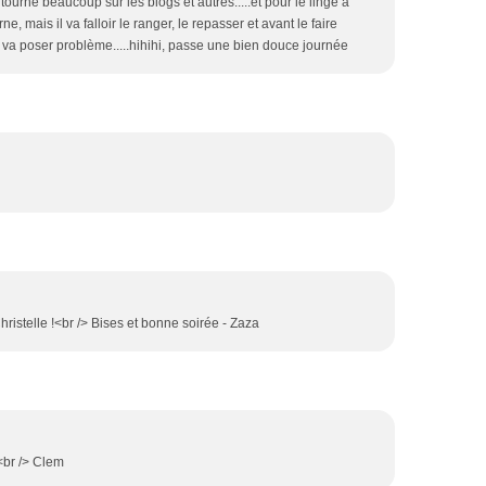
e tourne beaucoup sur les blogs et autres.....et pour le linge à
rne, mais il va falloir le ranger, le repasser et avant le faire
a va poser problème.....hihihi, passe une bien douce journée
Christelle !<br /> Bises et bonne soirée - Zaza
<br /> Clem